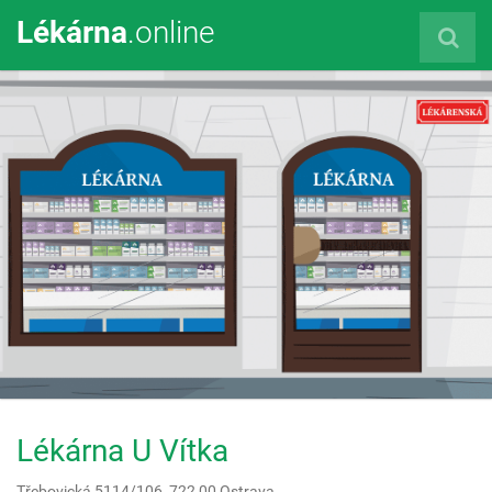
Lékárna
.online
Lékárna U Vítka
Třebovická 5114/106,
722 00
Ostrava