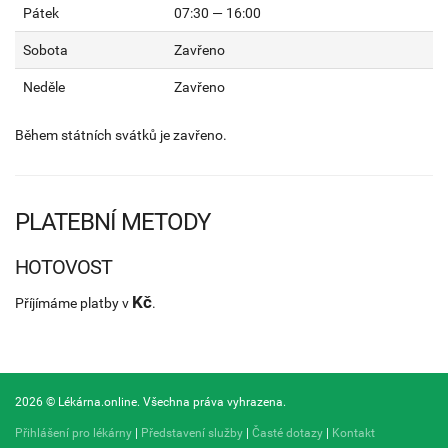
Pátek
07:30 — 16:00
Sobota
Zavřeno
Neděle
Zavřeno
Během státních svátků je zavřeno.
PLATEBNÍ METODY
HOTOVOST
Kč
Příjímáme platby v
.
2026 © Lékárna.online. Všechna práva vyhrazena.
Přihlášení pro lékárny
|
Představení služby
|
Časté dotazy
|
Kontakt