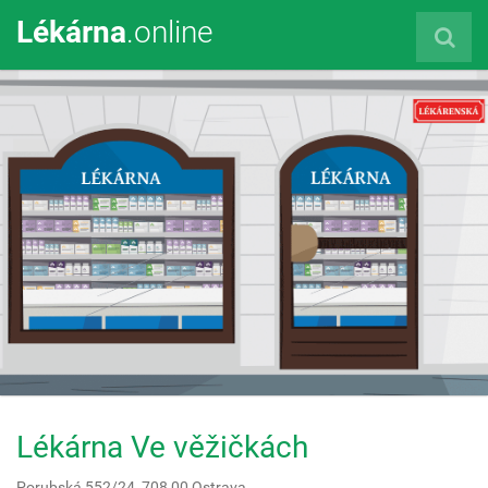
Lékárna
.online
Lékárna Ve věžičkách
Porubská 552/24,
708 00
Ostrava