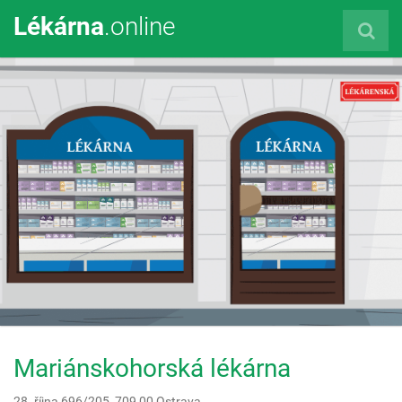
Lékárna
.online
Mariánskohorská lékárna
28. října 696/205,
709 00
Ostrava