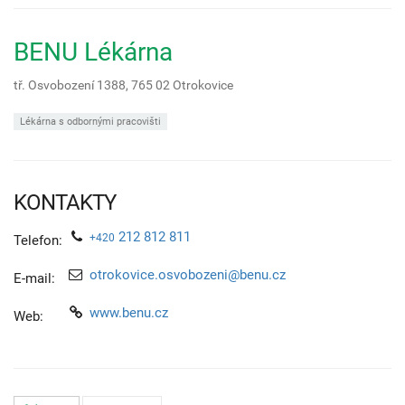
BENU Lékárna
tř. Osvobození 1388,
765 02
Otrokovice
Lékárna s odbornými pracovišti
KONTAKTY
212 812 811
+420
Telefon:
otrokovice.osvobozeni@benu.cz
E-mail:
www.benu.cz
Web: