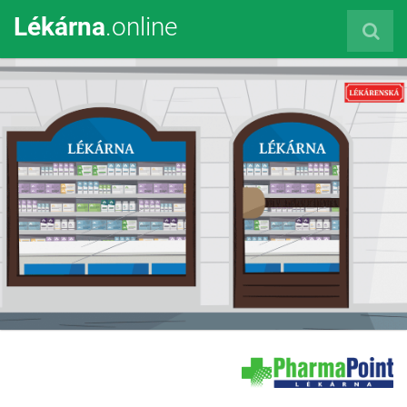
Lékárna
.online