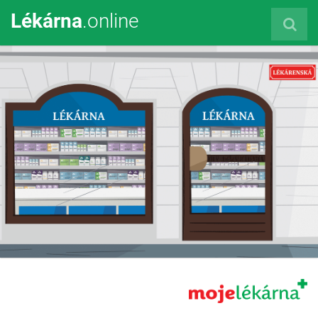
Lékárna
.online