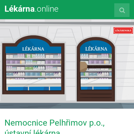
Lékárna
.online
Nemocnice Pelhřimov p.o.,
ústavní lékárna