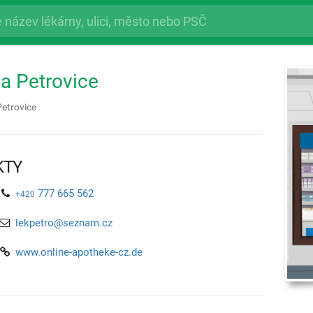
a Petrovice
Petrovice
KTY
777 665 562
+420
lekpetro@seznam.cz
www.online-apotheke-cz.de