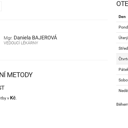
OTE
Den
Pondě
Daniela
BAJEROVÁ
Mgr.
Úterý
VEDOUCÍ LÉKÁRNY
Stře
Čtvrt
Páte
NÍ METODY
Sobo
ST
Nedě
Kč
atby v
.
Během 