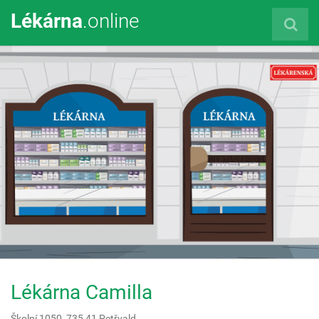
Lékárna
.online
Lékárna Camilla
Školní 1050,
735 41
Petřvald