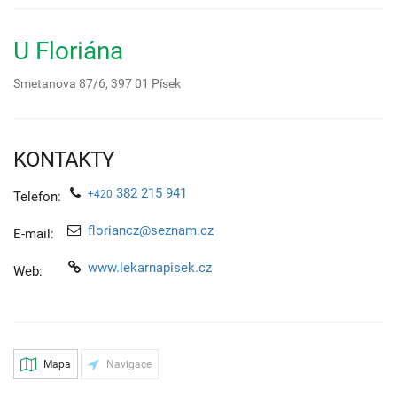
U Floriána
Smetanova 87/6,
397 01
Písek
KONTAKTY
382 215 941
+420
Telefon:
floriancz@seznam.cz
E-mail:
www.lekarnapisek.cz
Web:
Mapa
Navigace