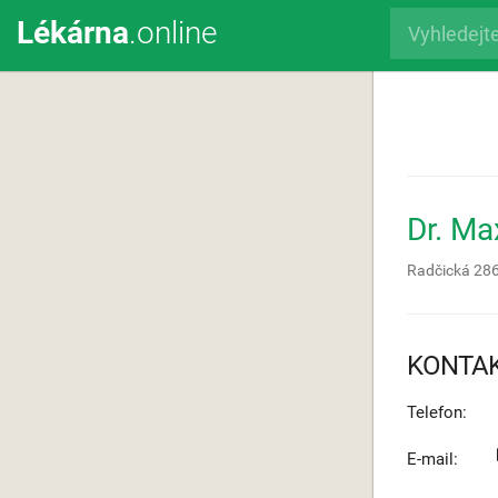
Lékárna
.online
Dr. M
Radčická 28
KONTA
Telefon:
E-mail: