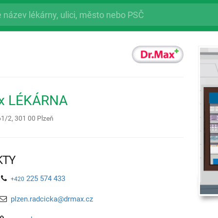
ax LÉKÁRNA
61/2,
301 00
Plzeň
KTY
225 574 433
+420
plzen.radcicka@drmax.cz