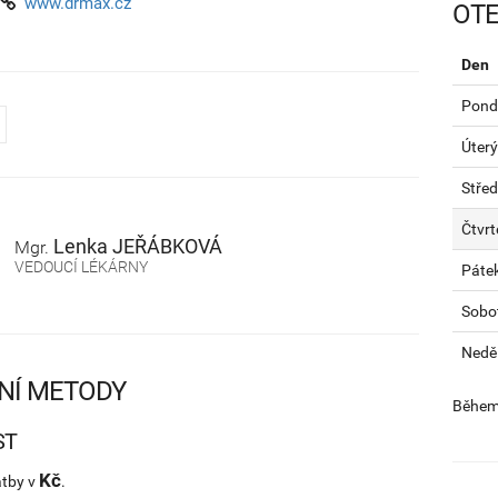
www.drmax.cz
OTE
Den
Pondě
Úterý
Stře
Čtvrt
Lenka
JEŘÁBKOVÁ
Mgr.
VEDOUCÍ LÉKÁRNY
Páte
Sobo
Nedě
NÍ METODY
Během 
ST
Kč
atby v
.