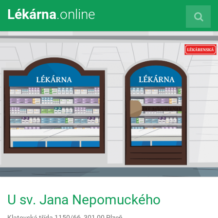
Lékárna
.online
U sv. Jana Nepomuckého
Klatovská třída 1150/66,
301 00
Plzeň