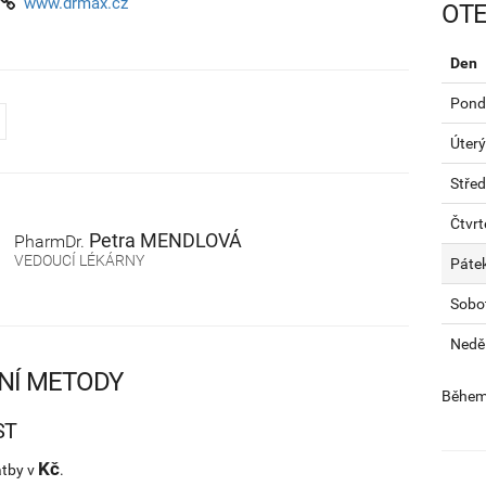
www.drmax.cz
OTE
Den
Pondě
Úterý
Stře
Čtvrt
Petra
MENDLOVÁ
PharmDr.
VEDOUCÍ LÉKÁRNY
Páte
Sobo
Nedě
NÍ METODY
Během 
ST
Kč
atby v
.