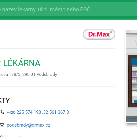
x LÉKÁRNA
ěstí 178/3,
290 01
Poděbrady
KTY
225 574 190 ,32 561 367 8
+420
podebrady@drmax.cz