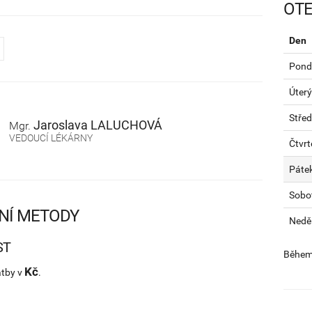
OTE
Den
Pondě
Úterý
Stře
Jaroslava
LALUCHOVÁ
Mgr.
VEDOUCÍ LÉKÁRNY
Čtvrt
Páte
Sobo
NÍ METODY
Nedě
ST
Během 
Kč
atby v
.