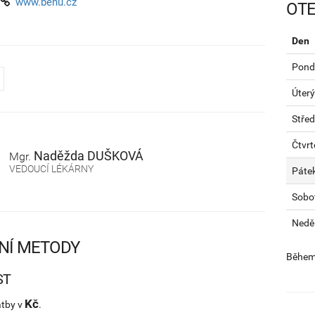
www.benu.cz
OTE
Den
Pondě
Úterý
Stře
Čtvrt
Naděžda
DUŠKOVÁ
Mgr.
VEDOUCÍ LÉKÁRNY
Páte
Sobo
Nedě
NÍ METODY
Během 
ST
Kč
atby v
.