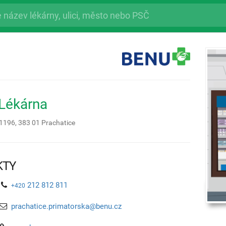
Lékárna
 1196,
383 01
Prachatice
KTY
212 812 811
+420
prachatice.primatorska@benu.cz