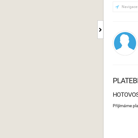
Navigace
PLATEB
HOTOVO
Příjímáme pl