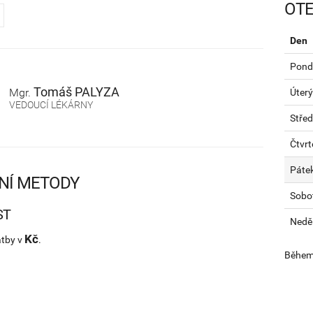
OTE
Den
Pondě
Tomáš
PALYZA
Mgr.
Úterý
VEDOUCÍ LÉKÁRNY
Stře
Čtvrt
Páte
NÍ METODY
Sobo
ST
Nedě
Kč
atby v
.
Během 