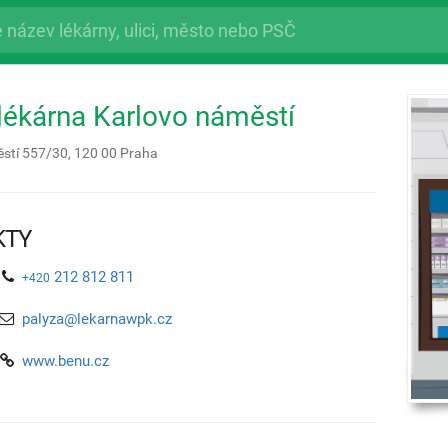
ékárna Karlovo náměstí
stí 557/30,
120 00
Praha
KTY
212 812 811
+420
palyza@lekarnawpk.cz
www.benu.cz