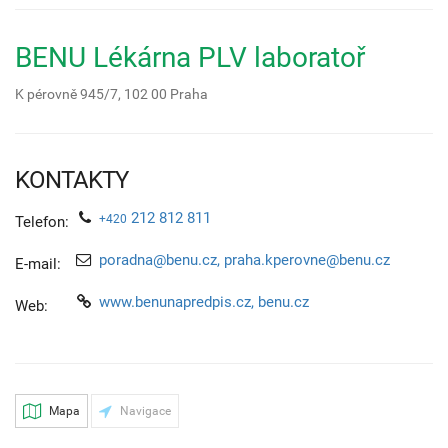
BENU Lékárna PLV laboratoř
K pérovně 945/7,
102 00
Praha
KONTAKTY
212 812 811
+420
Telefon:
poradna@benu.cz, praha.kperovne@benu.cz
E-mail:
www.benunapredpis.cz, benu.cz
Web:
Mapa
Navigace