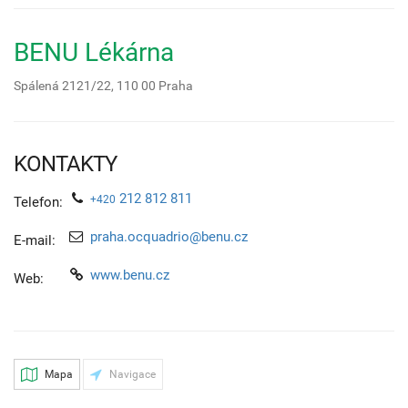
BENU Lékárna
Spálená 2121/22,
110 00
Praha
KONTAKTY
212 812 811
+420
Telefon:
praha.ocquadrio@benu.cz
E-mail:
www.benu.cz
Web:
Mapa
Navigace