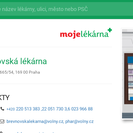
vská lékárna
1665/54,
169 00
Praha
KTY
220 513 383 ,22 051 730 3,6 023 966 88
+420
brevnovskalekarna@volny.cz, phar@volny.cz