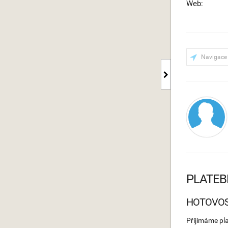
Web:
Navigace
PLATEB
HOTOVO
Příjímáme pl