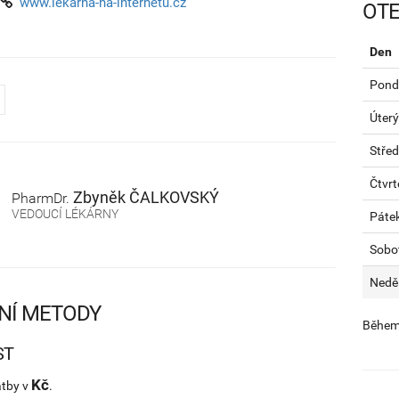
www.lekarna-na-internetu.cz
OTE
Den
Pondě
Úterý
Stře
Čtvrt
Zbyněk
ČALKOVSKÝ
PharmDr.
VEDOUCÍ LÉKÁRNY
Páte
Sobo
Nedě
NÍ METODY
Během 
ST
Kč
atby v
.