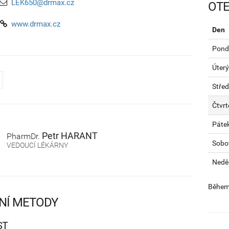
LEK650@drmax.cz
OTE
www.drmax.cz
Den
Pondě
Úterý
Stře
Čtvrt
Páte
Petr
HARANT
PharmDr.
Sobo
VEDOUCÍ LÉKÁRNY
Nedě
Během 
NÍ METODY
ST