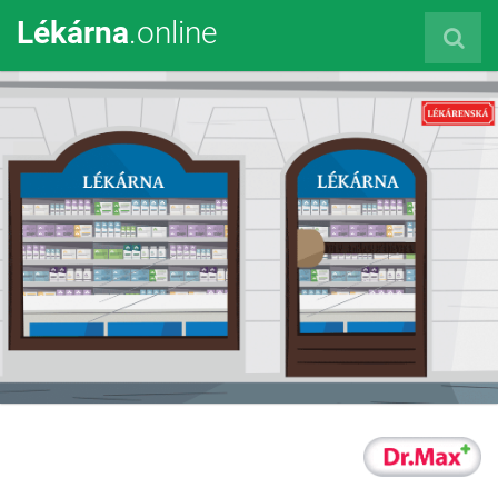
Lékárna
.online