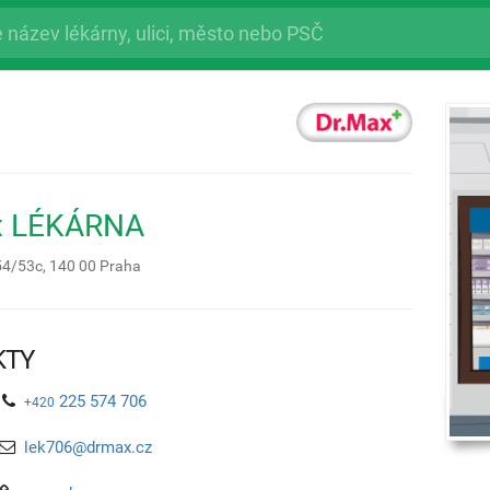
x LÉKÁRNA
54/53c,
140 00
Praha
KTY
225 574 706
+420
lek706@drmax.cz