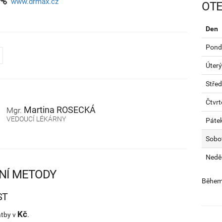
www.drmax.cz
OTE
Den
Pondě
Úterý
Stře
Čtvrt
Martina
ROSECKÁ
Mgr.
VEDOUCÍ LÉKÁRNY
Páte
Sobo
Nedě
NÍ METODY
Během 
ST
Kč
atby v
.