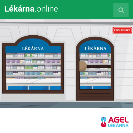
Lékárna
.online