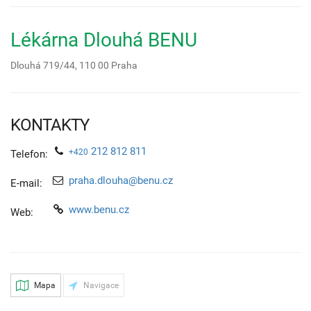
Lékárna Dlouhá BENU
Dlouhá 719/44,
110 00
Praha
KONTAKTY
212 812 811
+420
Telefon:
praha.dlouha@benu.cz
E-mail:
www.benu.cz
Web:
Mapa
Navigace