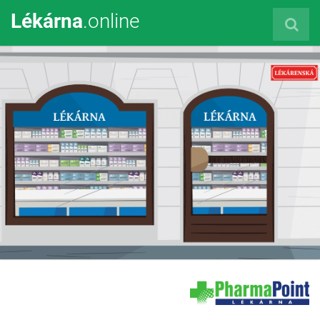
Lékárna
.online