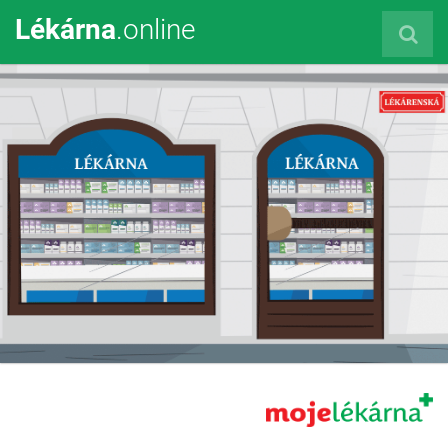
Lékárna
.online