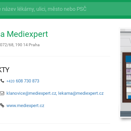
a Mediexpert
1072/68,
190 14
Praha
KTY
608 730 873
+420
klanovice@mediexpert.cz, lekarna@mediexpert.cz
www.mediexpert.cz