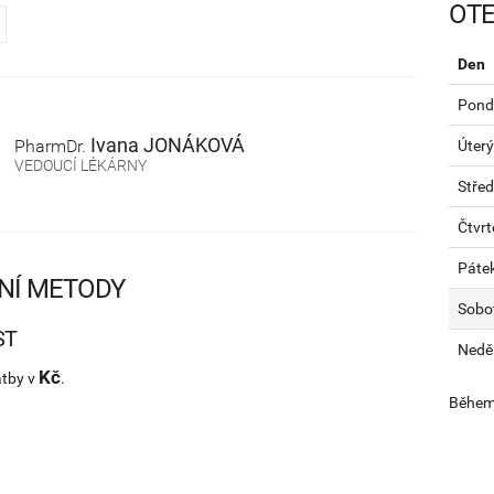
OTE
Den
Pondě
Ivana
JONÁKOVÁ
PharmDr.
Úterý
VEDOUCÍ LÉKÁRNY
Stře
Čtvrt
Páte
NÍ METODY
Sobo
ST
Nedě
Kč
atby v
.
Během 