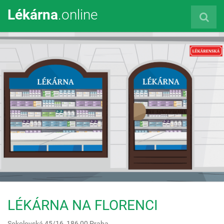
Lékárna
.online
LÉKÁRNA NA FLORENCI
Sokolovská 45/16,
186 00
Praha