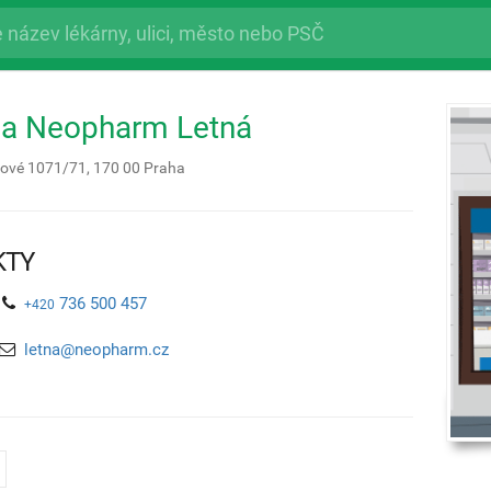
na Neopharm Letná
kové 1071/71,
170 00
Praha
KTY
736 500 457
+420
letna@neopharm.cz