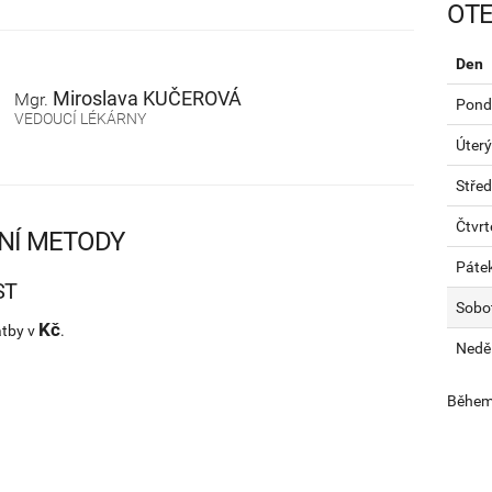
OTE
Den
Miroslava
KUČEROVÁ
Mgr.
Pondě
VEDOUCÍ LÉKÁRNY
Úterý
Stře
Čtvrt
NÍ METODY
Páte
ST
Sobo
Kč
atby v
.
Nedě
Během 