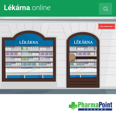
Lékárna
.online