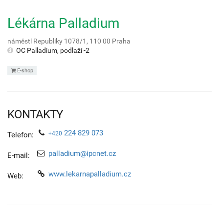
Lékárna Palladium
náměstí Republiky 1078/1,
110 00
Praha
OC Palladium, podlaží -2
E-shop
KONTAKTY
224 829 073
+420
Telefon:
palladium@ipcnet.cz
E-mail:
www.lekarnapalladium.cz
Web: