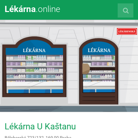
Lékárna
.online
Lékárna U Kaštanu
Bělohorská 723/132,
169 00
Praha