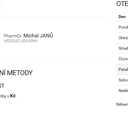
OTE
Den
Pondě
Michal
JANŮ
PharmDr.
Úterý
VEDOUCÍ LÉKÁRNY
Stře
Čtvrt
Páte
NÍ METODY
Sobo
ST
Nedě
Kč
atby v
.
Během 