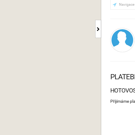
Navigace
PLATEB
HOTOVO
Příjímáme pl