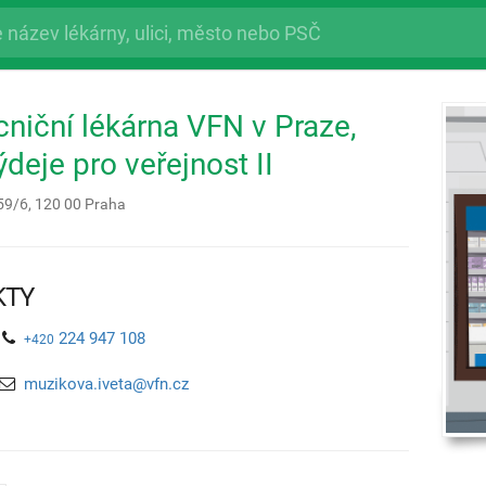
iční lékárna VFN v Praze,
ýdeje pro veřejnost II
59/6,
120 00
Praha
KTY
224 947 108
+420
muzikova.iveta@vfn.cz