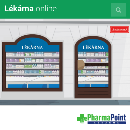
Lékárna
.online