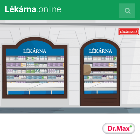
Lékárna
.online