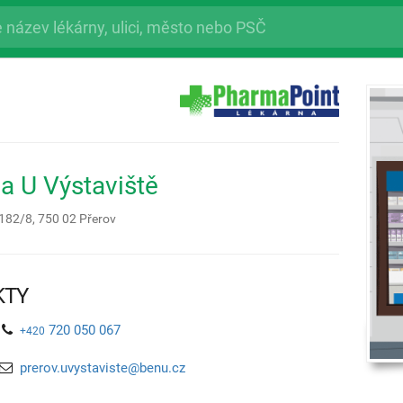
a U Výstaviště
 182/8,
750 02
Přerov
KTY
720 050 067
+420
prerov.uvystaviste@benu.cz