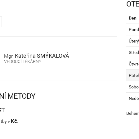
OTE
Den
Pondě
Úterý
Stře
Kateřina
SMÝKALOVÁ
Mgr.
VEDOUCÍ LÉKÁRNY
Čtvrt
Páte
Sobo
NÍ METODY
Nedě
ST
Během 
Kč
atby v
.