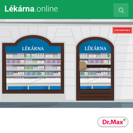
Lékárna
.online