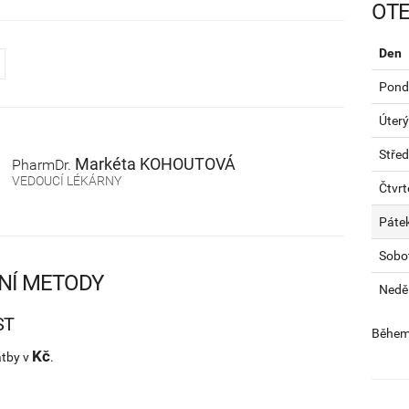
OTE
Den
Pondě
Úterý
Stře
Markéta
KOHOUTOVÁ
PharmDr.
VEDOUCÍ LÉKÁRNY
Čtvrt
Páte
Sobo
NÍ METODY
Nedě
ST
Během 
Kč
atby v
.