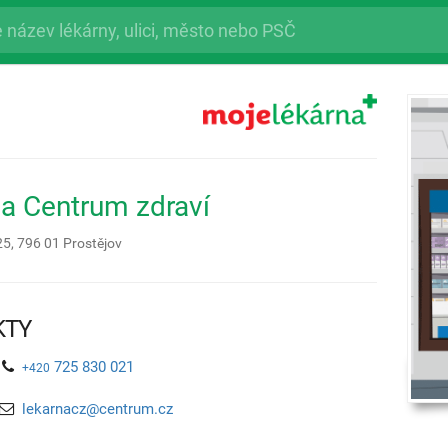
a Centrum zdraví
25,
796 01
Prostějov
KTY
725 830 021
+420
lekarnacz@centrum.cz