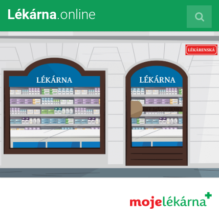
Lékárna
.online