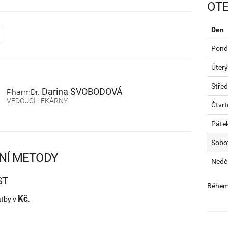
OTE
Den
Pondě
Úterý
Stře
Darina
SVOBODOVÁ
PharmDr.
VEDOUCÍ LÉKÁRNY
Čtvrt
Páte
Sobo
NÍ METODY
Nedě
ST
Během 
Kč
atby v
.