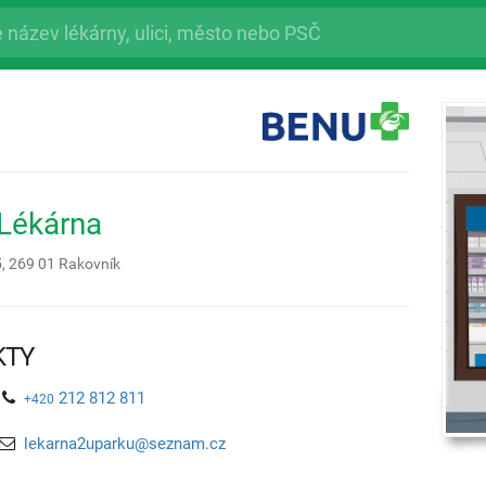
Lékárna
5,
269 01
Rakovník
KTY
212 812 811
+420
lekarna2uparku@seznam.cz