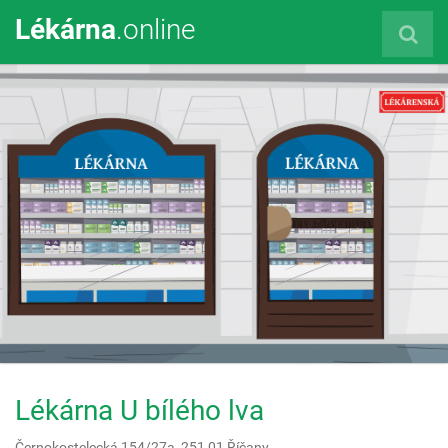
Lékárna
.online
Lékárna U bílého lva
Černokostelecká 154/27a,
251 01
Říčany