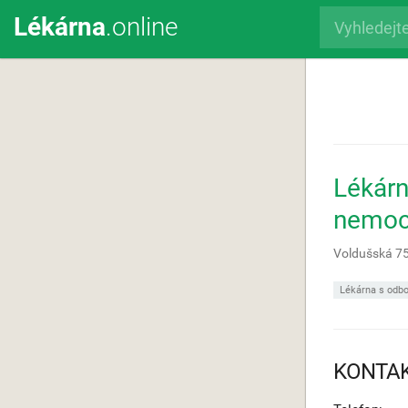
Lékárna
.online
Lékár
nemocn
Voldušská 7
Lékárna s odbo
KONTA