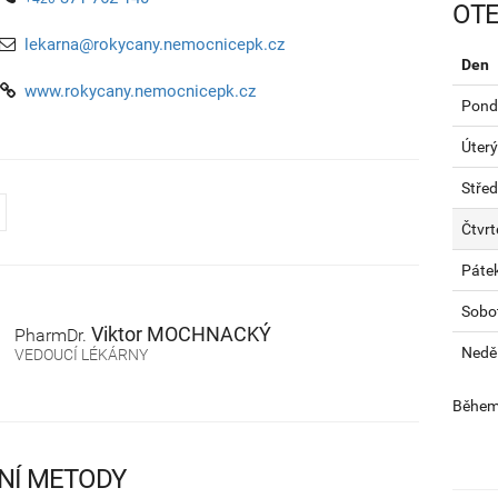
OTE
lekarna@rokycany.nemocnicepk.cz
Den
www.rokycany.nemocnicepk.cz
Pondě
Úterý
Stře
Čtvrt
Páte
Sobo
Viktor
MOCHNACKÝ
PharmDr.
Nedě
VEDOUCÍ LÉKÁRNY
Během 
NÍ METODY