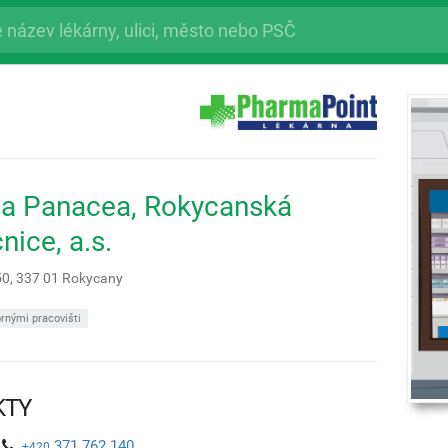
na Panacea, Rokycanská
ice, a.s.
50,
337 01
Rokycany
rnými pracovišti
KTY
371 762 140
+420