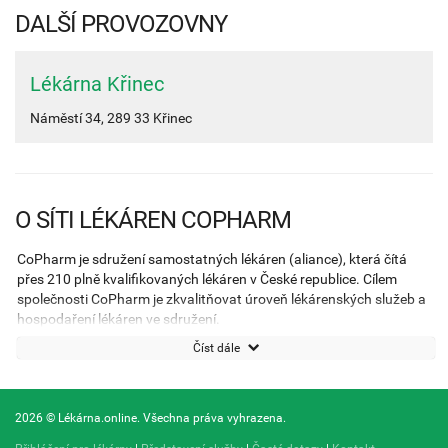
DALŠÍ PROVOZOVNY
Lékárna Křinec
Náměstí 34,
289 33
Křinec
O SÍTI LÉKÁREN COPHARM
CoPharm je sdružení samostatných lékáren (aliance), která čítá
přes 210 plně kvalifikovaných lékáren v České republice. Cílem
společnosti CoPharm je zkvalitňovat úroveň lékárenských služeb a
hospodaření lékáren ve sdružení.
Číst dále
2026 © Lékárna.online. Všechna práva vyhrazena.