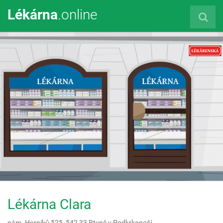
Lékárna
.online
Lékárna Clara
nám. Horníků 525,
542 33
Rtyně v Podkrkonoší