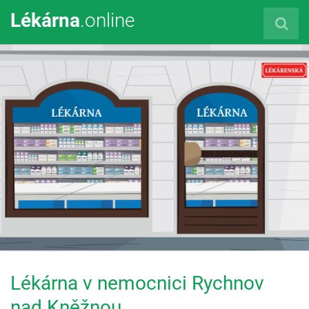
Lékárna
.online
Lékárna v nemocnici Rychnov
nad Kněžnou