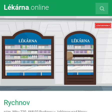
Lékárna
.online
Rychnov
nám. Míru 720,
468 02
Rychnov u Jablonce nad Nisou