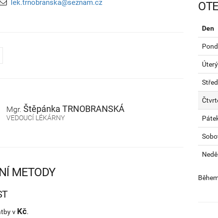
lek.trnobranska@seznam.cz
OTE
Den
Pondě
Úterý
Stře
Čtvrt
Štěpánka
TRNOBRANSKÁ
Mgr.
VEDOUCÍ LÉKÁRNY
Páte
Sobo
Nedě
NÍ METODY
Během 
ST
Kč
atby v
.