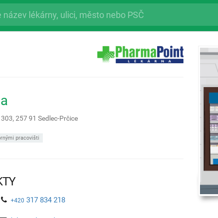
na
 303,
257 91
Sedlec-Prčice
rnými pracovišti
KTY
317 834 218
+420