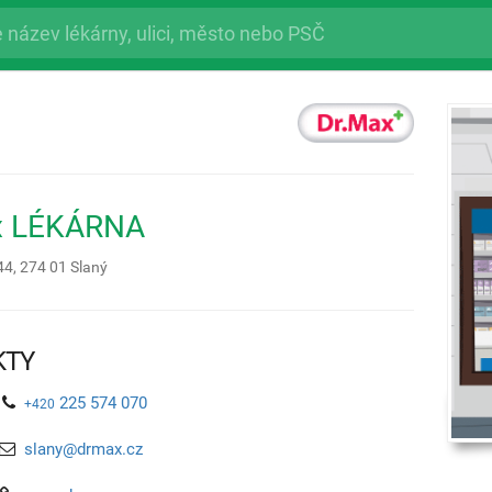
x LÉKÁRNA
44,
274 01
Slaný
KTY
225 574 070
+420
slany@drmax.cz