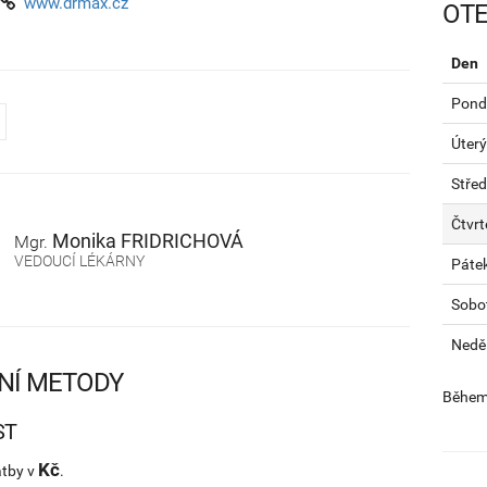
www.drmax.cz
OTE
Den
Pondě
Úterý
Stře
Čtvrt
Monika
FRIDRICHOVÁ
Mgr.
VEDOUCÍ LÉKÁRNY
Páte
Sobo
Nedě
NÍ METODY
Během 
ST
Kč
atby v
.