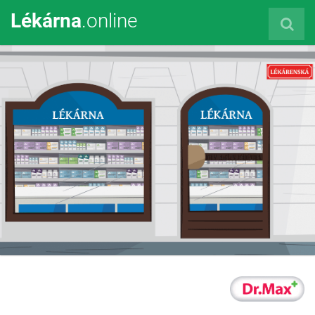
Lékárna
.online