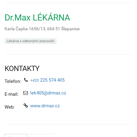
Dr.Max LÉKÁRNA
Karla Čapka 1656/13,
664 51
Šlapanice
Lékárna s odbornými pracovišti
KONTAKTY
225 574 405
+420
Telefon:
lek405@drmax.cz
E-mail:
www.drmax.cz
Web: