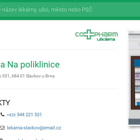
a Na poliklinice
o 551,
684 01
Slavkov u Brna
KTY
544 221 531
+420
lekarna-slavkov@email.cz