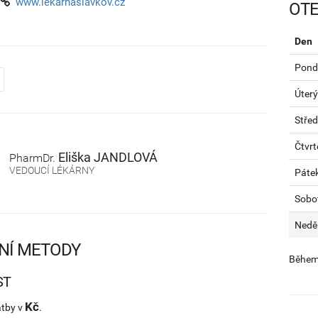
www.lekarnaslavkov.cz
OTE
Den
Pondě
Úterý
Stře
Čtvrt
Eliška
JANDLOVÁ
PharmDr.
VEDOUCÍ LÉKÁRNY
Páte
Sobo
Nedě
NÍ METODY
Během 
ST
Kč
atby v
.